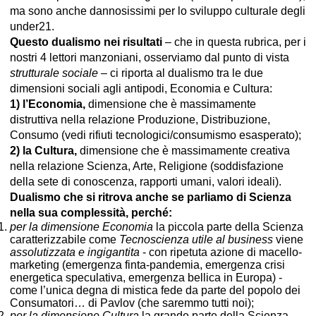
ma sono anche dannosissimi per lo sviluppo culturale degli
under21.
Questo dualismo nei risultati
– che in questa rubrica, per i
nostri 4 lettori manzoniani, osserviamo dal punto di vista
strutturale sociale
– ci riporta al dualismo tra le due
dimensioni sociali agli antipodi, Economia e Cultura:
1) l’Economia,
dimensione che è massimamente
distruttiva nella relazione Produzione, Distribuzione,
Consumo (vedi rifiuti tecnologici/consumismo esasperato);
2) la Cultura,
dimensione che è massimamente creativa
nella relazione Scienza, Arte, Religione (soddisfazione
della sete di conoscenza, rapporti umani, valori ideali).
Dualismo che si ritrova anche se parliamo di Scienza
nella sua complessità, perché:
per la dimensione Economia
la piccola parte della Scienza
caratterizzabile come
Tecnoscienza utile al business
viene
assolutizzata e ingigantita
- con ripetuta azione di macello-
marketing (emergenza finta-pandemia, emergenza crisi
energetica speculativa, emergenza bellica in Europa) -
come l’unica degna di mistica fede da parte del popolo dei
Consumatori… di Pavlov (che saremmo tutti noi);
per la dimensione Cultura
la grande parte della Scienza