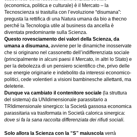
(economica, politica e culturale) è il Mercato – la
Tecnoscienza si trastulla con l’evoluzione “disumana”:
pregusta la rettifica di una Natura umana da bio a thecno
perché la Tecnologia utile al business da ancella è
diventata predominante sulla Scienza.
Questo rovesciamento dei valori della Scienza, da
umana a disumana,
avviene per le dinamiche inosservate
che si originano nel cassonetto dell’indifferenziata sociale
(principalmente in alcuni paesi il Mercato, in altri lo Stato) e
per la debolezza di un pensiero scientifico che, privo delle
sue energie originarie e indebolito da interessi economico-
politici, cede volentieri a visioni bambinesche allettanti, ma
deleterie.
Dunque va cambiato il contenitore sociale
(la struttura
del sistema) da UNIdimensionale parassitario a
TRIdimensionale sinergico: la Società gassosa economica
parassitaria va trasformata in Società calorica sinergica:
dove si fa la sana raccolta differenziata dei rifiuti sociali
.
Solo allora la Scienza con la “S” maiuscola
verrà