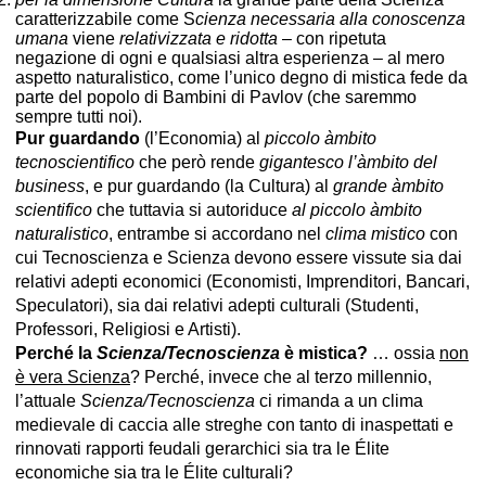
caratterizzabile come S
cienza
necessaria alla conoscenza
umana
viene
relativizzata e ridotta
– con ripetuta
negazione di ogni e qualsiasi altra esperienza – al mero
aspetto naturalistico, come l’unico degno di mistica fede da
parte del popolo di Bambini di Pavlov (che saremmo
sempre tutti noi).
Pur guardando
(l’Economia) al
piccolo àmbito
tecnoscientifico
che però rende
gigantesco l’àmbito del
business
, e pur guardando (la Cultura) al
grande àmbito
scientifico
che tuttavia si autoriduce
al piccolo àmbito
naturalistico
, entrambe si accordano nel
clima mistico
con
cui Tecnoscienza e Scienza devono essere vissute sia dai
relativi adepti economici (Economisti, Imprenditori, Bancari,
Speculatori), sia dai relativi adepti culturali (Studenti,
Professori, Religiosi e Artisti).
Perché la
Scienza/Tecnoscienza
è mistica?
… ossia
non
è vera Scienza
? Perché, invece che al terzo millennio,
l’attuale
Scienza/Tecnoscienza
ci rimanda a un clima
medievale di caccia alle streghe con tanto di inaspettati e
rinnovati rapporti feudali gerarchici sia tra le Élite
economiche sia tra le Élite culturali?