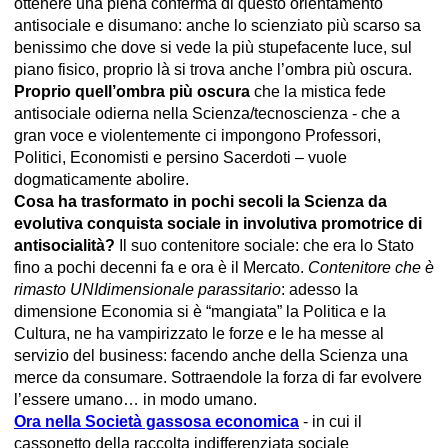
ottenere una piena conferma di questo orientamento
antisociale e disumano: anche lo scienziato più scarso sa
benissimo che dove si vede la più stupefacente luce, sul
piano fisico, proprio là si trova anche l’ombra più oscura.
Proprio quell’ombra più oscura
che la mistica fede
antisociale odierna nella Scienza/tecnoscienza - che a
gran voce e violentemente ci impongono Professori,
Politici, Economisti e persino Sacerdoti – vuole
dogmaticamente abolire.
Cosa ha trasformato in pochi secoli la Scienza da
evolutiva conquista sociale in involutiva promotrice di
antisocialità?
Il suo contenitore sociale: che era lo Stato
fino a pochi decenni fa e ora è il Mercato.
Contenitore che è
rimasto UNIdimensionale parassitario
: adesso la
dimensione Economia si è “mangiata” la Politica e la
Cultura, ne ha vampirizzato le forze e le ha messe al
servizio del business: facendo anche della Scienza una
merce da consumare. Sottraendole la forza di far evolvere
l’essere umano… in modo umano.
Ora nella Società gassosa economica
- in cui il
cassonetto della raccolta indifferenziata sociale