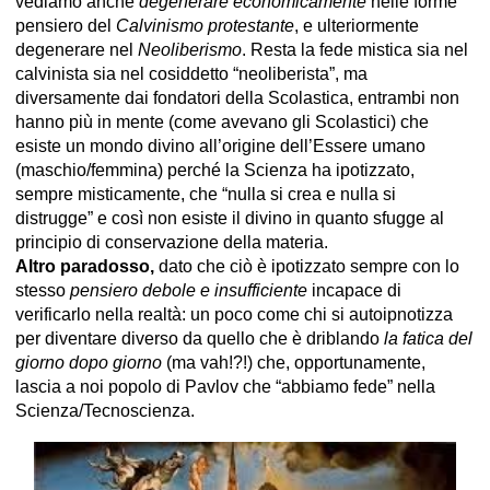
vediamo anche
degenerare economicamente
nelle forme
pensiero del
Calvinismo protestante
, e ulteriormente
degenerare nel
Neoliberismo
. Resta la fede mistica sia nel
calvinista sia nel cosiddetto “neoliberista”, ma
diversamente dai fondatori della Scolastica, entrambi non
hanno più in mente (come avevano gli Scolastici) che
esiste un mondo divino all’origine dell’Essere umano
(maschio/femmina) perché la Scienza ha ipotizzato,
sempre misticamente, che “nulla si crea e nulla si
distrugge” e così non esiste il divino in quanto sfugge al
principio di conservazione della materia.
Altro paradosso,
dato che ciò è ipotizzato sempre con lo
stesso
pensiero debole e insufficiente
incapace di
verificarlo nella realtà: un poco come chi si autoipnotizza
per diventare diverso da quello che è driblando
la fatica del
giorno dopo giorno
(ma vah!?!) che, opportunamente,
lascia a noi popolo di Pavlov che “abbiamo fede” nella
Scienza/Tecnoscienza.