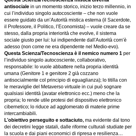
antisociale
in un momento storico, inizio terzo millennio, in
cui l’individuo singolo autocosciente – che non vuole
essere guidato da un’Autorità mistica esterna (il Sacerdote,
il Professore, il Politico, l’Economista) – vuole creare da se
stesso, dalla propria interiorità che evolve, il sistema
sociale giusto per lui: lui indipendente dall'Autorità com’è
adesso (non come ne era dipendente nel Medio-evo).
Questa Scienza/Tecnoscienza è il nemico numero 1
per
l’individuo singolo autocosciente, collaborativo,
responsabile: lo vuole abbattere nella propria identità
umana (Genitore 1 e genitore 2 già cozzano
antisocialmente col principio di eguaglianza); lo titilla con
le meraviglie del Metaverso virtuale in cui può sognare
qualsiasi identità (avatar elettronico ecc.) meno che la
propria; lo rende utile protesi del dispositivo elettronico
cibernetico; lo riduce ad agglomerato di materie prime
intercambiabili.
L’obiettivo perseguito e sottaciuto,
ma evidente dal tono
dei decretini legge statali, dalle riforme culturali studiate per
la scuola e dai piani economici di ripresa e resilienza…