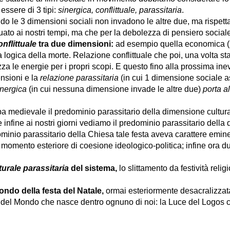
 essere di 3 tipi:
sinergica, conflittuale, parassitaria
.
o le 3 dimensioni sociali non invadono le altre due, ma rispetta
ato ai nostri tempi, ma che per la debolezza di pensiero social
onflittuale
tra due dimensioni:
ad esempio quella economica (U
la logica della morte. Relazione conflittuale che poi, una volta sta
za le energie per i propri scopi. E questo fino alla prossima inev
nsioni e la
relazione parassitaria
(in cui 1 dimensione sociale a
inergica
(in cui nessuna dimensione invade le altre due)
porta a
a medievale il predominio parassitario della dimensione cultural
 e infine ai nostri giorni vediamo il predominio parassitario del
minio parassitario della Chiesa tale festa aveva carattere eminen
 momento esteriore di coesione ideologico-politica; infine ora d
turale parassitaria
del sistema,
lo slittamento da festività religi
fondo della festa del Natale,
ormai esteriormente desacralizzata
e del Mondo che nasce dentro ognuno di noi: la Luce del Logos 