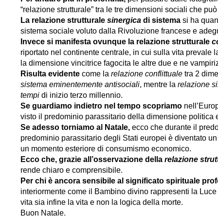
“relazione strutturale” tra le tre dimensioni sociali che può
La relazione strutturale
sinergica
di sistema
si ha quand
sistema sociale voluto dalla Rivoluzione francese e adegu
Invece si manifesta ovunque la relazione strutturale
c
riportato nel continente centrale, in cui sulla vita prevale 
la dimensione vincitrice fagocita le altre due e ne vampiriz
Risulta evidente
come la
relazione conflittuale
tra 2 dime
sistema eminentemente antisociali
, mentre la
relazione s
tempi
di inizio terzo millennio.
Se guardiamo indietro nel tempo scopriamo
nell’Europ
visto il predominio parassitario della dimensione politica
Se adesso torniamo al Natale,
ecco che durante il predo
predominio parassitario degli Stati europei è diventato un
un momento esteriore di consumismo economico.
Ecco che, grazie all’osservazione della
relazione strut
rende chiaro e comprensibile.
Per chi è ancora sensibile al significato spirituale pro
interiormente come il Bambino divino rappresenti la Luc
vita sia infine la vita e non la logica della morte.
Buon Natale.