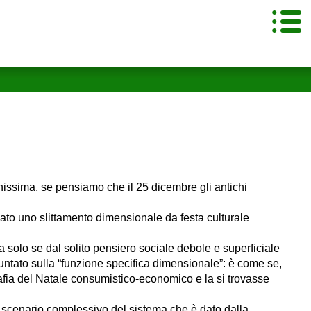
chissima, se pensiamo che il 25 dicembre gli antichi
cato uno slittamento dimensionale da festa culturale
olo se dal solito pensiero sociale debole e superficiale
puntato sulla “funzione specifica dimensionale”: è come se,
rafia del Natale consumistico-economico e la si trovasse
o scenario complessivo del sistema che è dato dalla