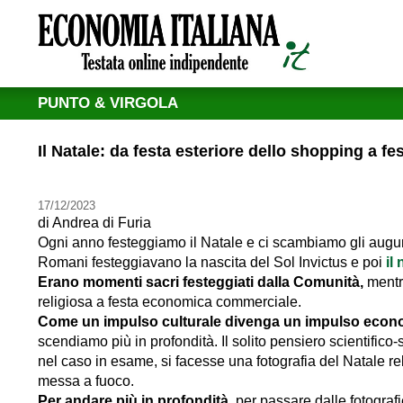
PUNTO & VIRGOLA
Il Natale: da festa esteriore dello shopping a fes
17/12/2023
di
Andrea di Furia
Ogni anno festeggiamo il Natale e ci scambiamo gli auguri 
Romani festeggiavano la nascita del Sol Invictus e poi
il
Erano momenti sacri festeggiati dalla Comunità,
mentre
religiosa a festa economica commerciale.
Come un impulso culturale divenga un impulso econ
scendiamo più in profondità. Il solito pensiero scientific
nel caso in esame, si facesse una fotografia del Natale re
messa a fuoco.
Per andare più in profondità,
per passare dalle fotograf