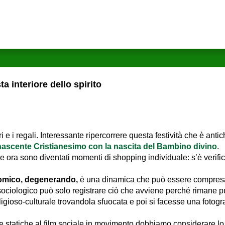
ta interiore dello spirito
e i regali. Interessante ripercorrere questa festività che è anti
 nascente Cristianesimo con la nascita del Bambino divino
.
 ora sono diventati momenti di shopping individuale: s’è verifi
omico, degenerando,
è una dinamica che può essere compresa s
o-sociologico può solo registrare ciò che avviene perché rimane 
ligioso-culturale trovandola sfuocata e poi si facesse una fotog
ie statiche al film sociale in movimento dobbiamo considerare l