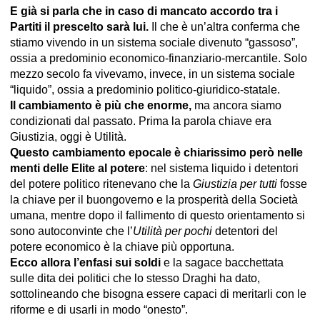
E già si parla che in caso di mancato accordo tra i
Partiti il prescelto sarà lui.
Il che è un’altra conferma che
stiamo vivendo in un sistema sociale divenuto “gassoso”,
ossia a predominio economico-finanziario-mercantile. Solo
mezzo secolo fa vivevamo, invece, in un sistema sociale
“liquido”, ossia a predominio politico-giuridico-statale.
Il cambiamento è più che enorme,
ma ancora siamo
condizionati dal passato. Prima la parola chiave era
Giustizia, oggi è Utilità.
Questo cambiamento epocale è chiarissimo però nelle
menti delle Elite al potere
: nel sistema liquido i detentori
del potere politico ritenevano che la
Giustizia per tutti
fosse
la chiave per il buongoverno e la prosperità della Società
umana, mentre dopo il fallimento di questo orientamento si
sono autoconvinte che l’
Utilità per pochi
detentori del
potere economico è la chiave più opportuna.
Ecco allora l’enfasi sui soldi
e la sagace bacchettata
sulle dita dei politici che lo stesso Draghi ha dato,
sottolineando che bisogna essere capaci di meritarli con le
riforme e di usarli in modo “onesto”.