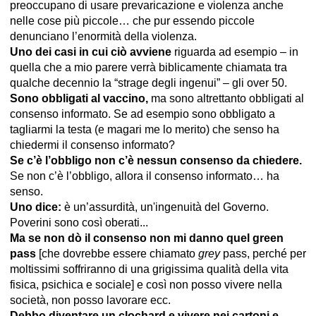
preoccupano di usare prevaricazione e violenza anche
nelle cose più piccole… che pur essendo piccole
denunciano l’enormità della violenza.
Uno dei casi in cui ciò avviene
riguarda ad esempio – in
quella che a mio parere verrà biblicamente chiamata tra
qualche decennio la “strage degli ingenui” – gli over 50.
Sono obbligati al vaccino,
ma sono altrettanto obbligati al
consenso informato. Se ad esempio sono obbligato a
tagliarmi la testa (e magari me lo merito) che senso ha
chiedermi il consenso informato?
Se c’è l’obbligo non c’è nessun consenso da chiedere.
Se non c’è l’obbligo, allora il consenso informato… ha
senso.
Uno dice:
è un’assurdità, un'ingenuità del Governo.
Poverini sono così oberati...
Ma se non dò il consenso non mi danno quel green
pass
[che dovrebbe essere chiamato
grey
pass, perché per
moltissimi soffriranno di una grigissima qualità della vita
fisica, psichica e sociale] e così non posso vivere nella
società, non posso lavorare ecc.
Debbo diventare un clochard e vivere nei cartoni e