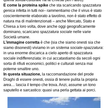
E come la proteina spike
che sta scaricando
spazzatura
genica
infetta in tutti noi– rammentiamo che il virus è stato
coscientemente elaborato a tavolino, non è stato effetto di
natura ma di malintenzionati – anche Mercato, Stato e
Chiesa a loro volta, dove anche oggi geograficamente
dominano, scaricano
spazzatura sociale
nelle varie
Società umane.
L’immagine corretta
è che (sia che siamo onesti sia che
siamo disonesti) viviamo in un
sistema sociale-spazzatura
:
in una enorme discarica a cielo aperto di spazzatura
sociale indifferenziata: in cui accatastiamo da secoli ogni
sorta di rifiuti economici, politici e culturali senza mai
poterne smaltire uno.
In questa situazione,
la raccomandazione del prode
Draghi di essere onesti, ossia di tenere pulita la propria
area… lascia il tempo che trova. Anzi, assume un tono
saputello e sarcastico: quasi una perla gettata ai porci.