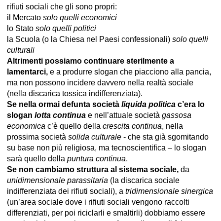
rifiuti sociali che gli sono propri:
il Mercato
solo quelli economici
lo Stato
solo quelli politici
la Scuola (o la Chiesa nel Paesi confessionali)
solo quelli
culturali
Altrimenti possiamo continuare sterilmente a
lamentarci,
e a produrre slogan che piacciono alla pancia,
ma non possono incidere davvero nella realtà sociale
(nella discarica tossica indifferenziata).
Se nella ormai defunta società
liquida politica
c’era lo
slogan
lotta continua
e nell’attuale società
gassosa
economica
c’è quello della
crescita continua
, nella
prossima società
solida culturale
- che sta già sgomitando
su base non più religiosa, ma tecnoscientifica – lo slogan
sarà quello della
puntura continua
.
Se non cambiamo struttura al sistema sociale,
da
unidimensionale parassitaria
(la discarica sociale
indifferenziata dei rifiuti sociali), a
tridimensionale sinergica
(un’area sociale dove i rifiuti sociali vengono raccolti
differenziati, per poi riciclarli e smaltirli) dobbiamo essere