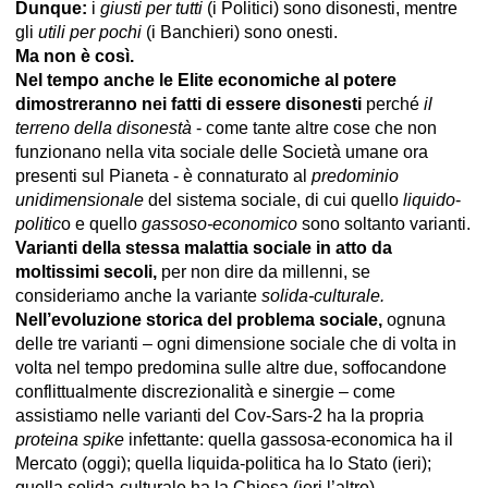
Dunque:
i
giusti per tutti
(i Politici) sono disonesti, mentre
gli
utili per pochi
(i Banchieri) sono onesti.
Ma non è così.
Nel tempo anche le Elite economiche al potere
dimostreranno nei fatti di essere disonesti
perché
il
terreno della disonestà
- come tante altre cose che non
funzionano nella vita sociale delle Società umane ora
presenti sul Pianeta - è connaturato al
predominio
unidimensionale
del sistema sociale, di cui quello
liquido
-
politic
o e quello
gassoso-economico
sono soltanto varianti.
Varianti della stessa malattia sociale in atto da
moltissimi secoli,
per non dire da millenni, se
consideriamo anche la variante
solida-culturale.
Nell’evoluzione storica del problema sociale,
ognuna
delle tre varianti – ogni dimensione sociale che di volta in
volta nel tempo predomina sulle altre due, soffocandone
conflittualmente discrezionalità e sinergie – come
assistiamo nelle varianti del Cov-Sars-2 ha la propria
proteina spike
infettante: quella gassosa-economica ha il
Mercato (oggi); quella liquida-politica ha lo Stato (ieri);
quella solida-culturale ha la Chiesa (ieri l’altro).