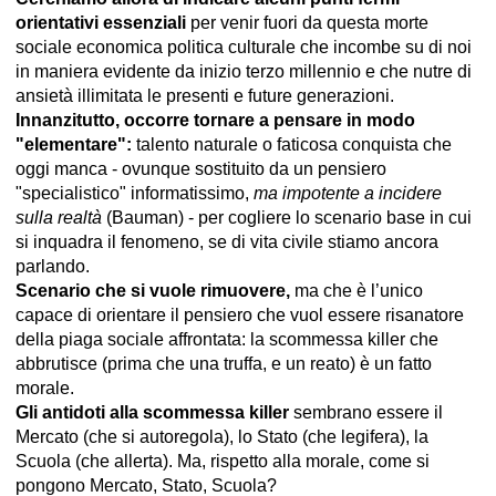
orientativi essenziali
per venir fuori da questa morte
sociale economica politica culturale che incombe su di noi
in maniera evidente da inizio terzo millennio e che nutre di
ansietà illimitata le presenti e future generazioni.
Innanzitutto, occorre tornare a pensare in modo
"elementare":
talento naturale o faticosa conquista che
oggi manca - ovunque sostituito da un pensiero
"specialistico" informatissimo,
ma impotente a incidere
sulla realtà
(Bauman) - per cogliere lo scenario base in cui
si inquadra il fenomeno, se di vita civile stiamo ancora
parlando.
Scenario che si vuole rimuovere,
ma che è l’unico
capace di orientare il pensiero che vuol essere risanatore
della piaga sociale affrontata: la scommessa killer che
abbrutisce (prima che una truffa, e un reato) è un fatto
morale.
Gli antidoti alla scommessa killer
sembrano essere il
Mercato (che si autoregola), lo Stato (che legifera), la
Scuola (che allerta). Ma, rispetto alla morale, come si
pongono Mercato, Stato, Scuola?