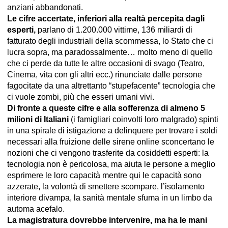
anziani abbandonati.
Le cifre accertate, inferiori alla realtà percepita dagli
esperti,
parlano di 1.200.000 vittime, 136 miliardi di
fatturato degli industriali della scommessa, lo Stato che ci
lucra sopra, ma paradossalmente… molto meno di quello
che ci perde da tutte le altre occasioni di svago (Teatro,
Cinema, vita con gli altri ecc.) rinunciate dalle persone
fagocitate da una altrettanto “stupefacente” tecnologia che
ci vuole zombi, più che esseri umani vivi.
Di fronte a queste cifre e alla sofferenza di almeno 5
milioni di Italiani
(i famigliari coinvolti loro malgrado) spinti
in una spirale di istigazione a delinquere per trovare i soldi
necessari alla fruizione delle sirene online sconcertano le
nozioni che ci vengono trasferite da cosiddetti esperti: la
tecnologia non è pericolosa, ma aiuta le persone a meglio
esprimere le loro capacità mentre qui le capacità sono
azzerate, la volontà di smettere scompare, l’isolamento
interiore divampa, la sanità mentale sfuma in un limbo da
automa acefalo.
La magistratura dovrebbe intervenire, ma ha le mani