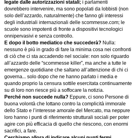
legate dalle autorizzazioni statali;
i parlamenti
dovrebbero intervenire, ma sono popolati da lobbisti (non
solo dell’azzardo, naturalmente) che fanno gli interessi
degli industriali internazionali delle scommesse.com; le
scuole sono impotenti di fronte a dispositivi tecnologici
onnipervasivi e senza controllo.
E dopo il botto mediatico che succederà?
Nulla:
nessuno è più in grado di fare la minima cosa nei confronti
di ciò che ci sta accadendo nel sociale: non solo riguardo
all’azzardo delle “scommesse killer”, ma anche a tutte le
emergenze quotidiane che saltano all’attenzione di chi ci
governa... solo dopo che ne hanno parlato i media e
quando proprio la censura sottile esercitata continuamente
su di loro non riesce più a soffocare la notizia.
Perché non succede nulla?
Eppure, ci sono Persone di
buona volontà che lottano contro la complicità immorale
dello Stato e l’interesse amorale del Mercato, ma neppure
loro hanno i punti di riferimento strutturali sociali per poter
agire con più efficacia di quello che riescono, con enormi
sacrifici, a fare.
Cerchiamo allora di indicare alcuni punti fermi