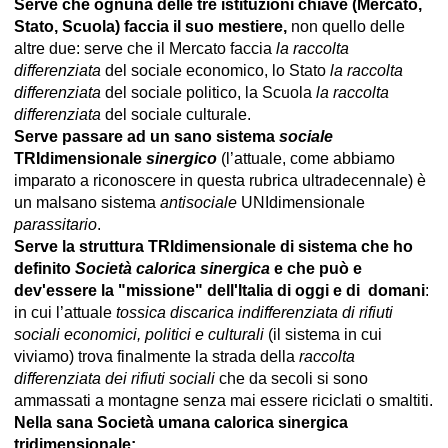
Serve che ognuna delle tre istituzioni chiave (Mercato,
Stato, Scuola) faccia il suo mestiere,
non quello delle
altre due: serve che il Mercato faccia
la raccolta
differenziata
del sociale economico, lo Stato
la raccolta
differenziata
del sociale politico, la Scuola
la raccolta
differenziata
del sociale culturale.
Serve passare ad un sano sistema
sociale
TRIdimensionale
sinergico
(l’attuale, come abbiamo
imparato a riconoscere in questa rubrica ultradecennale) è
un malsano sistema
antisociale
UNIdimensionale
parassitario
.
Serve la struttura TRIdimensionale di sistema che ho
definito
Società calorica sinergica
e che può e
dev'essere la "missione" dell'Italia di oggi e di domani
:
in cui l’attuale
tossica discarica indifferenziata di rifiuti
sociali economici, politici e culturali
(il sistema in cui
viviamo) trova finalmente la strada della
raccolta
differenziata dei rifiuti sociali
che da secoli si sono
ammassati a montagne senza mai essere riciclati o smaltiti.
Nella sana Società umana calorica sinergica
tridimensionale: