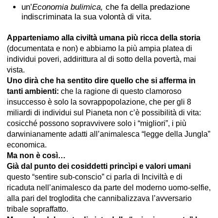
un’
Economia bulimica,
che fa della predazione
indiscriminata la sua volontà di vita.
Apparteniamo alla civiltà umana più ricca della storia
(documentata e non) e abbiamo la più ampia platea di
individui poveri, addirittura al di sotto della povertà, mai
vista.
Uno dirà che ha sentito dire quello che si afferma in
tanti ambienti:
che la ragione di questo clamoroso
insuccesso è solo la sovrappopolazione, che per gli 8
miliardi di individui sul Pianeta non c’è possibilità di vita:
cosicché possono sopravvivere solo i “migliori”, i più
darwinianamente adatti all’animalesca “legge della Jungla”
economica.
Ma non è così…
Già dal punto dei cosiddetti princìpi e valori umani
questo “sentire sub-conscio” ci parla di Inciviltà e di
ricaduta nell’animalesco da parte del moderno uomo-selfie,
alla pari del troglodita che cannibalizzava l’avversario
tribale sopraffatto.