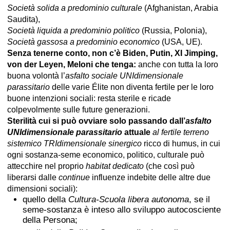
Società solida a predominio culturale
(Afghanistan, Arabia
Saudita),
Società liquida a predominio politico
(Russia, Polonia),
Società gassosa a predominio economico
(USA, UE).
Senza tenerne conto, non c’è Biden, Putin, XI Jimping,
von der Leyen,
Meloni che tenga:
anche con tutta la loro
buona volontà l’
asfalto sociale UNIdimensionale
parassitario
delle varie Élite non diventa fertile per le loro
buone intenzioni sociali: resta sterile e ricade
colpevolmente sulle future generazioni.
Sterilità cui si può ovviare solo passando dall’
asfalto
UNIdimensionale parassitario
attuale
al fertile terreno
sistemico TRIdimensionale sinergico
ricco di humus, in cui
ogni sostanza-seme economico, politico, culturale può
attecchire nel proprio
habitat dedicato
(che così può
liberarsi dalle
continue
influenze indebite delle altre due
dimensioni sociali):
quello della
Cultura-Scuola libera autonoma
, se il
seme-sostanza è inteso allo sviluppo autocosciente
della Persona;