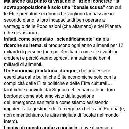
Ma anche dal punto di vista delle “azioni concrete” la
sovrappopolazione è solo una “banale scusa”
con cui
le Élite predatorie economiche vogliono far passare in
secondo piano la loro incapacità di ben operare a
vantaggio delle Popolazioni (che affamano) e del Pianeta
(che devastano).
Infatti, come segnalato “scientificamente” da più
ricerche sul tema,
si producono ogni anno alimenti per 12
miliardi di persone (non per 4 miliardi come ci si vuol far
credere) e perciò vanno sprecati annualmente ben 4
miliardi di alimenti.
Un’Economia predatoria, dunque,
che può essere
esercitata dalle bulimiche Élite economiche solo con la
complicità delle Élite politiche e delle Élite culturali…
facilmente convinte dai Signori del Denaro a tener loro
bordone: come abbiamo visto dalla gestione
dell’emergenza sanitaria e come stiamo assistendo
impotenti alla gestione dell’emergenza bellica in Europa (e,
non dimentichiamo, le altre migliaia di focolai nel mondo
intero).
I motivi di questo andazzo incivile
- dove il pensiero