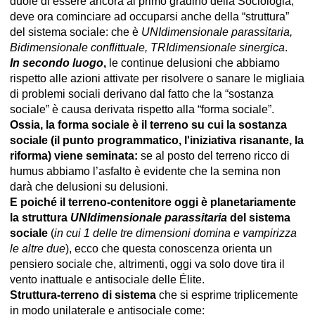
duole di essere ancora al primo gradino della Sociologia,
deve ora cominciare ad occuparsi anche della “struttura”
del sistema sociale: che è
UNIdimensionale parassitaria,
Bidimensionale conflittuale, TRIdimensionale sinergica
.
In secondo luogo
,
le continue delusioni che abbiamo
rispetto alle azioni attivate per risolvere o sanare le migliaia
di problemi sociali derivano dal fatto che la “sostanza
sociale” è causa derivata rispetto alla “forma sociale”.
Ossia, la forma sociale è il terreno su cui la sostanza
sociale (il punto programmatico, l'iniziativa risanante, la
riforma) viene seminata:
se al posto del terreno ricco di
humus abbiamo l’asfalto è evidente che la semina non
darà che delusioni su delusioni.
E poiché il terreno-contenitore oggi è planetariamente
la struttura
UNIdimensionale parassitaria
del sistema
sociale
(
in cui 1 delle tre dimensioni domina e vampirizza
le altre due
), ecco che questa conoscenza orienta un
pensiero sociale che, altrimenti, oggi va solo dove tira il
vento inattuale e antisociale delle Élite.
Struttura-terreno di sistema
che si esprime triplicemente
in modo unilaterale e antisociale come: