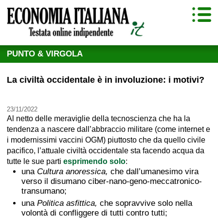
PUNTO & VIRGOLA
La civiltà occidentale è in involuzione: i motivi?
23/11/2022
Al netto delle meraviglie della tecnoscienza che ha la
tendenza a nascere dall’abbraccio militare (come internet e
i modernissimi vaccini OGM) piuttosto che da quello civile
pacifico, l’attuale civiltà occidentale sta facendo acqua da
tutte le sue parti
esprimendo solo
:
una
Cultura anoressica,
che dall’umanesimo vira
verso il disumano ciber-nano-geno-meccatronico-
transumano;
una
Politica asfittica,
che sopravvive solo nella
volontà di confliggere di tutti contro tutti;