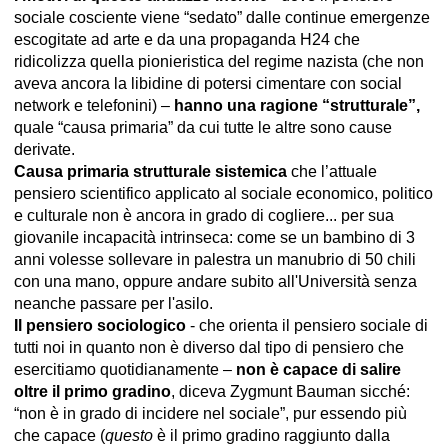
sociale cosciente viene “sedato” dalle continue emergenze
escogitate ad arte e da una propaganda H24 che
ridicolizza quella pionieristica del regime nazista (che non
aveva ancora la libidine di potersi cimentare con social
network e telefonini) –
hanno una ragione “strutturale”,
quale “causa primaria” da cui tutte le altre sono cause
derivate.
Causa primaria strutturale sistemica
che l’attuale
pensiero scientifico applicato al sociale economico, politico
e culturale non è ancora in grado di cogliere... per sua
giovanile incapacità intrinseca: come se un bambino di 3
anni volesse sollevare in palestra un manubrio di 50 chili
con una mano, oppure andare subito all'Università senza
neanche passare per l'asilo.
Il pensiero sociologico
- che orienta il pensiero sociale di
tutti noi in quanto non è diverso dal tipo di pensiero che
esercitiamo quotidianamente –
non è capace di salire
oltre il primo gradino
, diceva Zygmunt Bauman sicché:
“non è in grado di incidere nel sociale”, pur essendo più
che capace (
questo
è il primo gradino raggiunto dalla