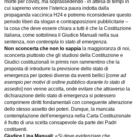
morte per covid), ma soprassedendo - in attesa di tempi in
cui sapremo vincere l’isterica paura indotta dalla
propaganda vaccinica H24 e potremo riconsiderare questo
periodo liberi da slogan e contrapposizioni pubblicitarie –
la cosa che deve essere chiara a tutti è che la Costituzione
italiana, come sottolinea il Giudice Manuali nella sua
sentenza,
non contempla lo stato di emergenza.
Non sconcerta che non lo sappia
la maggioranza di noi,
sconcerta piuttosto che gli studiosi della Costituzione e
Giudici costituzionali in primis non rammentino che la
proposta di introdurre la previsione dello stato di
emergenza per ipotesi diverse da eventi bellici [
come ad
esempio per motivi di ordine pubblico durante lo stato di
assedio
] non venne accolta, onde evitare che attraverso la
dichiarazione dello stato di emergenza si potessero
comprimere diritti fondamentali con coneguente alterazione
dello stesso assetto dei poteri. Dunque, la mancata
contemplazione dell'emergenza nella Carta Costituzionale
è frutto di una scelta consapevole da parte dei Padri
costituenti.
Giudice Lina Manuali
: «
Si deve evidenziare che