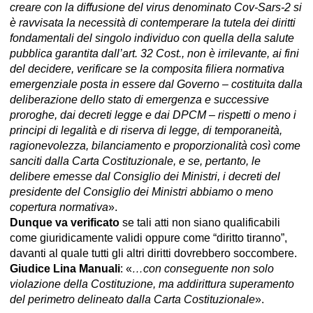
creare con la diffusione del virus denominato Cov-Sars-2 si
è ravvisata la necessità di contemperare la tutela dei diritti
fondamentali del singolo individuo con quella della salute
pubblica garantita dall’art. 32 Cost., non è irrilevante, ai fini
del decidere, verificare se la composita filiera normativa
emergenziale posta in essere dal Governo – costituita dalla
deliberazione dello stato di emergenza e successive
proroghe, dai decreti legge e dai DPCM – rispetti o meno i
principi di legalità e di riserva di legge, di temporaneità,
ragionevolezza, bilanciamento e proporzionalità così come
sanciti dalla Carta Costituzionale, e se, pertanto, le
delibere emesse dal Consiglio dei Ministri, i decreti del
presidente del Consiglio dei Ministri abbiamo o meno
copertura normativa
».
Dunque va verificato
se tali atti non siano qualificabili
come giuridicamente validi oppure come “diritto tiranno”,
davanti al quale tutti gli altri diritti dovrebbero soccombere.
Giudice Lina Manuali
: «
…con conseguente non solo
violazione della Costituzione, ma addirittura superamento
del perimetro delineato dalla Carta Costituzionale
».