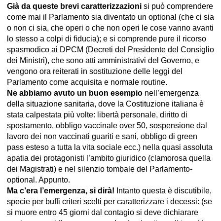
Già da queste brevi caratterizzazioni
si può comprendere
come mai il Parlamento sia diventato un optional (che ci sia
o non ci sia, che operi o che non operi le cose vanno avanti
lo stesso a colpi di fiducia); e si comprende pure il ricorso
spasmodico ai DPCM (Decreti del Presidente del Consiglio
dei Ministri), che sono atti amministrativi del Governo, e
vengono ora reiterati in sostituzione delle leggi del
Parlamento come acquisita e normale routine.
Ne abbiamo avuto un buon esempio
nell’emergenza
della situazione sanitaria, dove la Costituzione italiana è
stata calpestata più volte: libertà personale, diritto di
spostamento, obbligo vaccinale over 50, sospensione dal
lavoro dei non vaccinati guariti e sani, obbligo di green
pass esteso a tutta la vita sociale ecc.) nella quasi assoluta
apatia dei protagonisti l’ambito giuridico (clamorosa quella
dei Magistrati) e nel silenzio tombale del Parlamento-
optional. Appunto.
Ma c’era l’emergenza, si dirà!
Intanto questa è discutibile,
specie per buffi criteri scelti per caratterizzare i decessi: (se
si muore entro 45 giorni dal contagio si deve dichiarare