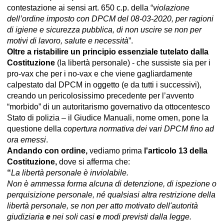
contestazione ai sensi art. 650 c.p. della “
violazione
dell’ordine imposto con DPCM del 08-03-2020, per ragioni
di igiene e sicurezza pubblica, di non uscire se non per
motivi di lavoro, salute e necessità
”.
Oltre a ristabilire un principio essenziale tutelato dalla
Costituzione
(la libertà personale) - che sussiste sia per i
pro-vax che per i no-vax e che viene gagliardamente
calpestato dal DPCM in oggetto (e da tutti i successivi),
creando un pericolosissimo precedente per l’avvento
“morbido” di un autoritarismo governativo da ottocentesco
Stato di polizia – il Giudice Manuali, nome omen, pone la
questione della
copertura normativa dei vari DPCM fino ad
ora emessi
.
Andando con ordine,
vediamo prima
l'articolo 13 della
Costituzione,
dove si afferma che:
“
La libertà personale è inviolabile.
Non è ammessa forma alcuna di detenzione, di ispezione o
perquisizione personale, né qualsiasi altra restrizione della
libertà personale, se non per atto motivato dell'autorità
giudiziaria
e
nei soli casi
e
modi previsti dalla legge.