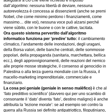
adeguarsi a ciò che viene richiesto e imposto
dall’algoritmo: nessuna libertà di deviare, nessuna
autorevolezza è concessa ai dissenzienti (anche se premi
Nobel, che come minimo perdono i finanziamenti, come
massimo… dite voi), nessuna voce può alzarsi perché
viene sùbito, con le buone o con le cattive, tacitata.
Ora questo sistema pervertito dall'algoritmo
informatico funziona per ‘predire’ tutto:
il cambiamento
climatico, l’andamento delle inondazioni, degli uragani,
della Borsa valori, delle banche centrali, delle sommosse
popolari, della propaganda (sanitaria, marchettara, bellica
ecc.), degli approvvigionamenti, delle reazioni del nemico
alle proprie mosse strategiche, il consenso al genocidio in
Palestina o alla terza guerra mondiale con la Russia, il
macello-marketing imprenditoriale, commerciale e
finanziario.
La cosa poi geniale (geniale in senso malèfico)
è che al
‘fato predittivo scientifico’ (davvero qui per uno scambio di
consonante il ‘dato’ diventa ‘fato’, destino maligno) è anche
attribuita la ‘lezione morale’: se ad esempio sei contro la
guerra alla Russia sei definito antipatriottico, filoputiniano,