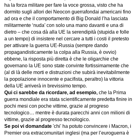
ha la forza militare per fare la voce grossa, visto che ha
dormito sugli allori dei Neocon guerrafondai americani fino
ad ora e che il comportamento di Big Donald l’ha lasciata
militarmente ‘nuda’ con solo una mano davanti e una di
dietro – che cosa dà alla UE la serendipità (stupida e folle
a un tempo) di insistere nel cercare a tutti i costi il pretesto
per attivare la guerra UE-Russia (sempre dando
propagandisticamente la colpa alla Russia, è ovvio)
ebbene, la risposta più diretta è che le oligarchie che
governano la UE sono state convinte fortissimamente che
(al di là delle morti e distruzioni che subirà inevitabilmente
la popolazione innocente e pacifista, peraltro) la vittoria
della UE arriverà in brevissimo tempo.
Qui ci sarebbe da ricordare, ad esempio,
che la Prima
guerra mondiale era stata scientificamente predetta finire in
pochi mesi con poche vittime, grazie al progreso
tecnologico… mentre è durata parecchi anni con milioni di
vittime, grazie al progresso tecnologico.
Se poi vi domandate
'chi' ha potuto convincere i Macron, i
Premier ora extracomunitari inglesi (ma per l’euroguerra è