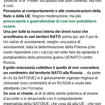
‘profezie’ e di ‘Profeti’ sia quanto mai fuori contesto. Ma non
è così.
Pensiamo al comportamento e alle comunicazioni della
Nato e della UE
: fingono moderazione, ma
più
provocatorie e guerrafondaie di così non potrebbero
essere
.
Una per tutte la nuova isteria dei droni russi che
sconfinano in vari territori NATO
: prima qui, poi lì poi là.
Un valzer di avvistamenti, meglio: una polca di
avvistamenti, data la determinazione della Polonia (che
vuole rispondere con i caccia) nel voler fare da apripista e
portabandiera della prossima guerra UE/NATO contro
Russia.
Il grido entusiasta collettivo è quello di non concedere
un
centimetro
del territorio NATO alla Russia
… da parte
di chi (la NATO/UE) si è golosamente ingoiato migliaia di
chilometri
(non centimetri!) di ex RUSSIA e vuole fare
altrettanto con l’Ucraina.
Se uno si chiede,
al di là della sterile polemica di essere
d’accordo o in disaccordo con il comportamento
imperialista della NATO/UE, che cosa dà alla UE - che non