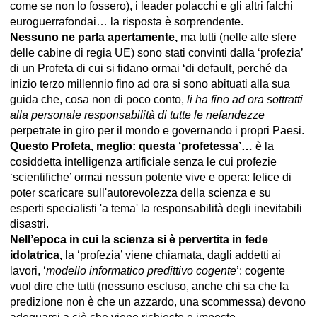
come se non lo fossero), i leader polacchi e gli altri falchi
euroguerrafondai… la risposta è sorprendente.
Nessuno ne parla apertamente,
ma tutti (nelle alte sfere
delle cabine di regia UE) sono stati convinti dalla ‘profezia’
di un Profeta di cui si fidano ormai ‘di default, perché da
inizio terzo millennio fino ad ora si sono abituati alla sua
guida che, cosa non di poco conto,
li ha fino ad ora sottratti
alla personale responsabilità
di tutte le nefandezze
perpetrate in giro per il mondo e governando i propri Paesi.
Questo Profeta, meglio: questa ‘profetessa’…
è la
cosiddetta intelligenza artificiale senza le cui profezie
‘scientifiche’ ormai nessun potente vive e opera: felice di
poter scaricare sull'autorevolezza della scienza e su
esperti specialisti 'a tema' la responsabilità degli inevitabili
disastri.
Nell’epoca in cui la scienza si è pervertita in fede
idolatrica,
la ‘profezia’ viene chiamata, dagli addetti ai
lavori, ‘
modello informatico predittivo cogente
’: cogente
vuol dire che tutti (nessuno escluso, anche chi sa che la
predizione non è che un azzardo, una scommessa) devono